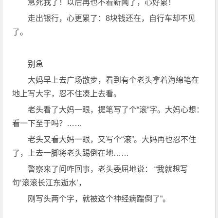
急死我了！以后再也不看新闻了，心好累！
走出银行，心更累了：8块钱还在，自行车却不见
了。
别急
大妈早上去广场散步，看到有个老头拿着海绵笔在
地上写大字，忍不住凑上去看。
老头看了大妈一眼，提笔写了个“滚”字。大妈心想：
看一下至于吗？……
老头又看大妈一眼，又写个“滚”。大妈再也忍不住
了，上去一脚将老头踢倒在地……
警察来了问咋回事，老头委屈地说： “我就想写
句‘滚滚长江东逝水’，
刚写头两个字，就被这个神经病踹倒了”。