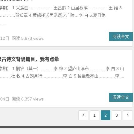
期） 1.采莲曲………………王昌龄 2.山居秋暝……………王 维 3.
………贺知章 4.黄鹤楼送孟浩然之广陵…李 白 5.夏日绝
..
阅读全文
月12日
阅读 5,678 views
级古诗文背诵篇目，我有点晕
期） 1.悯农（其一）………李 绅 2.望庐山瀑布…………李 白 3.山
……杜 牧 4.古朗月行……………李 白 5.独坐敬亭山…………李 ...
阅读全文
月04日
阅读 6,357 views
1
2
3