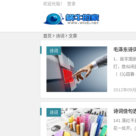
欢迎光临！
登录
首页
诗词
文章
毛泽东诗
诗词
1、敌军围
打，胜似闲
（《沁园春·
2012年09
诗词佳句
诗词
141.落红
花一处开。(