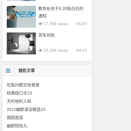
教务处关于5.20告白日的
通知
17,358 views
05/20
货车司机
23,288 views
04/13
随机文章
吃饭问题交给爸爸
经典绕口令13
天时地利人和
2012幽默语言精选10
囫囵吞蒜
幽默短信九