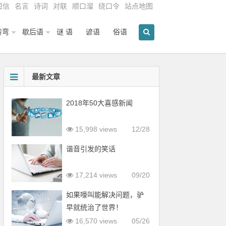
短信
名言
诗词
对联
顺口溜
绕口令
站点地图
转弯
歇后语
谜 语
谚语
俗语
最新文章
2018年50大喜感新闻
15,998 views
12/28
谐音引发的笑话
17,214 views
09/20
如果嚎叫能解决问题，驴
早就统治了世界！
16,570 views
05/26