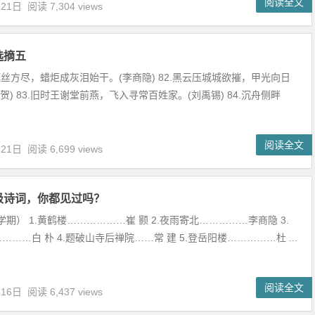
阅读全文
月21日
阅读 7,304 views
选摘五
死丝方尽，蜡炬成灰泪始干。(李商隐) 82.黑云压城城欲摧，甲光向日
贺) 83.旧时王谢堂前燕，飞入寻常百姓家。(刘禹锡) 84.沉舟侧畔
阅读全文
月21日
阅读 6,699 views
级诗词，你都见过吗？
期） 1.黄鹤楼………………崔 颢 2.夜雨寄北……………李商隐 3.
………白 朴 4.题破山寺后禅院……常 建 5.登岳阳楼……………杜 ...
阅读全文
月16日
阅读 6,437 views