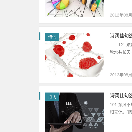
2012年08
诗词佳句
诗词
121.疏
秋水共长天
...
2012年08
诗词佳句
诗词
101.东风
归无计。(范