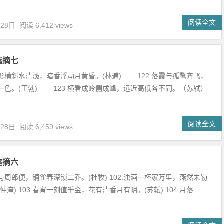
阅读全文
月28日
阅读 6,412 views
选摘七
影横斜水清浅，暗香浮动月黄昏。(林逋) 122.落霞与孤鹜齐飞，
一色。(王勃) 123 横看成岭侧成峰，远近高低各不同。（苏轼）
阅读全文
月28日
阅读 6,459 views
选摘六
不与周郎便，铜雀春深锁二乔。(杜牧) 102.浊酒一杯家万里，燕然未勒
仲淹) 103.春宵一刻值千金，花有清香月有阴。(苏轼) 104 月落...