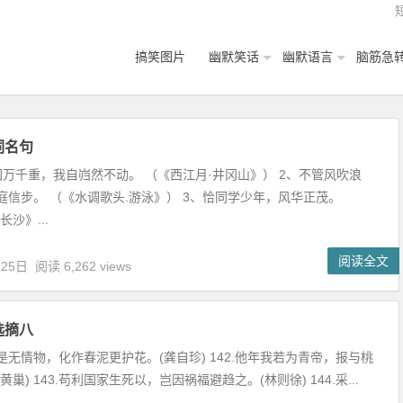
搞笑图片
幽默笑话
幽默语言
脑筋急
词名句
困万千重，我自岿然不动。 （《西江月·井冈山》） 2、不管风吹浪
庭信步。 （《水调歌头.游泳》） 3、恰同学少年，风华正茂。
长沙》...
阅读全文
月25日
阅读 6,262 views
选摘八
不是无情物，化作春泥更护花。(龚自珍) 142.他年我若为青帝，报与桃
黄巢) 143.苟利国家生死以，岂因祸福避趋之。(林则徐) 144.采...