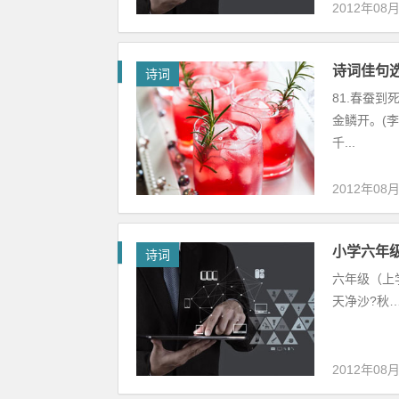
2012年08
诗词佳句
诗词
81.春蚕到
金鳞开。(李
千...
2012年08
小学六年
诗词
六年级（上学
天净沙?秋…
2012年08