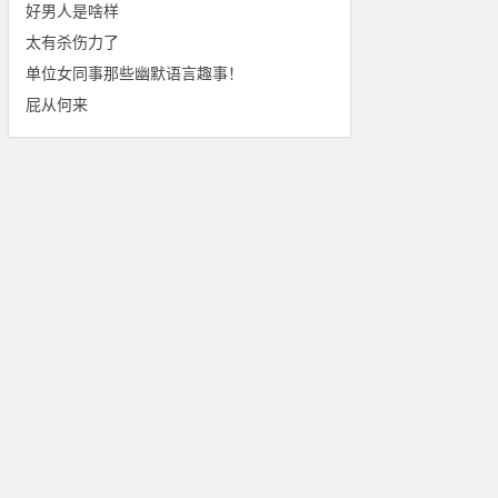
好男人是啥样
太有杀伤力了
单位女同事那些幽默语言趣事！
屁从何来