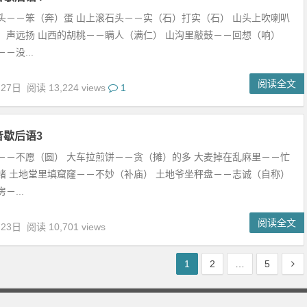
头－－笨（奔）蛋 山上滚石头－－实（石）打实（石） 山头上吹喇叭
）声远扬 山西的胡桃－－瞒人（满仁） 山沟里敲鼓－－回想（响）
－没...
阅读全文
月27日
阅读 13,224 views
1
音歇后语3
－－不愿（圆） 大车拉煎饼－－贪（摊）的多 大麦掉在乱麻里－－忙
绪 土地堂里填窟窿－－不妙（补庙） 土地爷坐秤盘－－志诚（自称）
－...
阅读全文
月23日
阅读 10,701 views
1
2
…
5