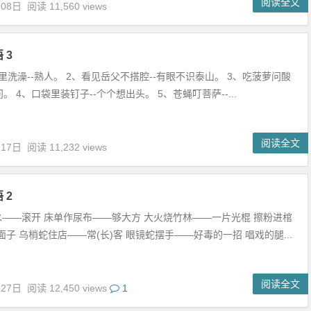
阅读全文
月08日
阅读 11,560 views
 3
洗澡--熟人。 2、看见岳父不搭腔--有眼不识泰山。 3、吃菠萝问酸
问。 4、口袋里装钉子--个个想出头。 5、苍蝇叮菩萨--...
阅读全文
月17日
阅读 11,232 views
 2
——滚开 床单作尿布——够大方 大火烧竹林——一片光棍 擦粉进棺
子 乌梢蛇住店——常(长)客 眼镜蛇摆手——好毒的一招 唱戏的腿...
阅读全文
月27日
阅读 12,450 views
1