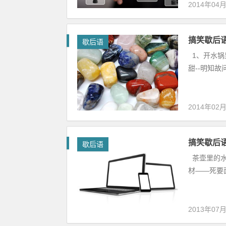
2014年04
搞笑歇后语
歇后语
1、开水锅里
甜--明知故
2014年02
搞笑歇后语
歇后语
茶壶里的水
材——死要面
2013年07