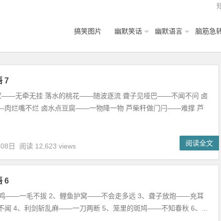
搞笑图片
幽默笑话
幽默语言
脑筋急
 7
——无牵无挂 落水的桃花——随波逐流 聋子见哑巴——不闻不问 卤
—肉烂嘴不烂 卤水点豆腐——一物降一物 芦柴秆做门闩——难撑 芦
阅读全文
月08日
阅读 12,623 views
 6
鸡——一毛不拔 2、鲤鱼护窝——不会走多远 3、聋子放炮——充耳
闻 4、利剑斩乱麻——一刀两断 5、笼里的斑鸠——不知春秋 6、...