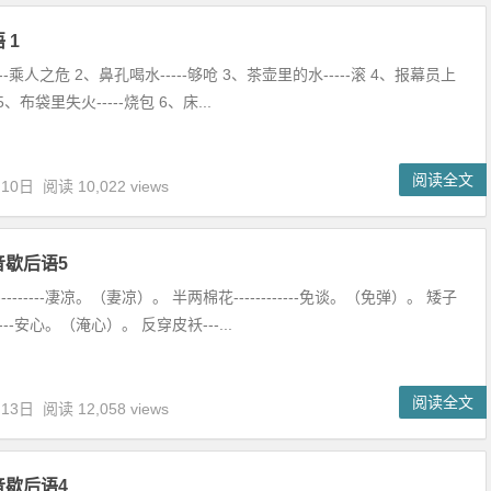
 1
--乘人之危 2、鼻孔喝水-----够呛 3、茶壶里的水-----滚 4、报幕员上
 5、布袋里失火-----烧包 6、床...
阅读全文
月10日
阅读 10,022 views
音歇后语5
---------凄凉。（妻凉）。 半两棉花------------免谈。（免弹）。 矮子
------安心。（淹心）。 反穿皮袄---...
阅读全文
月13日
阅读 12,058 views
音歇后语4