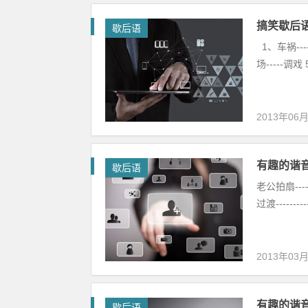
搞笑歇后语
歇后语
1、车祸---
场-----调戏
2013年06
有趣的谐
歇后语
老公拍扇---
过渡------
2013年03
有趣的谐
歇后语