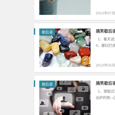
2014年07
搞笑歇后语
歇后语
1、看天说话
4、寡妇打孩
2014年05
搞笑歇后语
歇后语
1、渡船过河
出炉的铁--