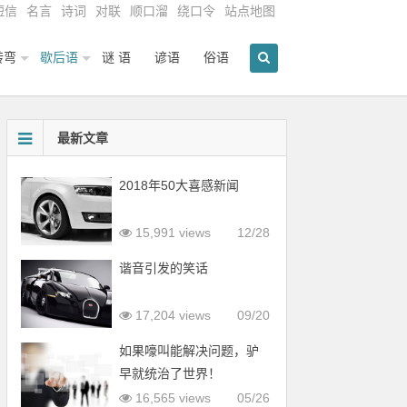
短信
名言
诗词
对联
顺口溜
绕口令
站点地图
转弯
歇后语
谜 语
谚语
俗语
最新文章
2018年50大喜感新闻
15,991 views
12/28
谐音引发的笑话
17,204 views
09/20
如果嚎叫能解决问题，驴
早就统治了世界！
16,565 views
05/26