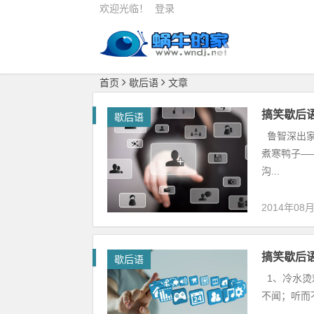
欢迎光临！
登录
首页
歇后语
文章
搞笑歇后语
歇后语
鲁智深出家
煮寒鸭子—
沟...
2014年08
搞笑歇后语
歇后语
1、冷水烫
不闻；听而不