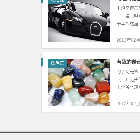
上鸡窝摔筋
－－名（鸣
千年的枯庙－
2013年02
有趣的谐
歇后语
刀子切元宵
（芒）无头
土地爷坐班房
2013年02