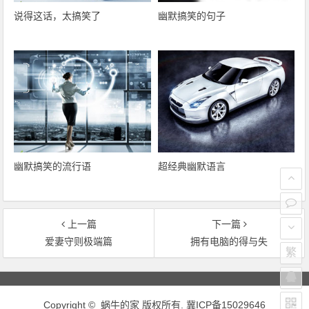
说得这话，太搞笑了
幽默搞笑的句子
幽默搞笑的流行语
超经典幽默语言
上一篇
下一篇
爱妻守则极端篇
拥有电脑的得与失
繁
文章导航
Copyright ©
蜗牛的家
版权所有.
冀ICP备15029646