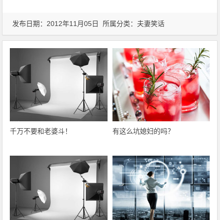
发布日期：2012年11月05日 所属分类：
夫妻笑话
千万不要和老婆斗！
有这么坑媳妇的吗？