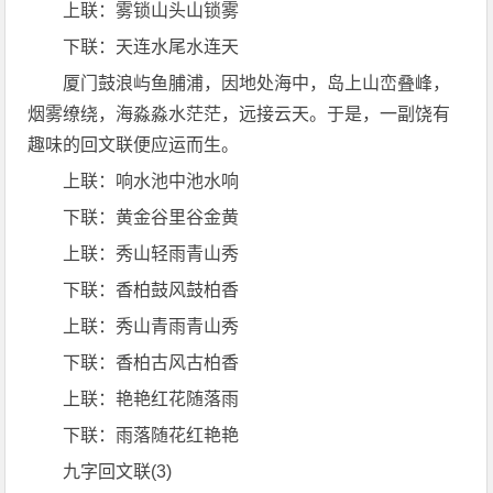
上联：雾锁山头山锁雾
下联：天连水尾水连天
厦门鼓浪屿鱼脯浦，因地处海中，岛上山峦叠峰，
烟雾缭绕，海淼淼水茫茫，远接云天。于是，一副饶有
趣味的回文联便应运而生。
上联：响水池中池水响
下联：黄金谷里谷金黄
上联：秀山轻雨青山秀
下联：香柏鼓风鼓柏香
上联：秀山青雨青山秀
下联：香柏古风古柏香
上联：艳艳红花随落雨
下联：雨落随花红艳艳
九字回文联(3)