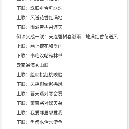
下联：珠联壁合壁联珠
上联：风送花香红满地
下联：雨滋春树碧连天
倒读又成一联：天连碧树春滋雨，地满红香花送风
上联：画上荷花和尚画
下联：书临汉帖翰林书
云南通海秀山联
上联：脸映桃红桃映脸
下联：风摇柳绿柳摇风
上联：暮天遥对寒窗雾
下联：雾窗寒对遥天暮
上联：我爱邻居邻爱我
下联：鱼傍水活水傍鱼