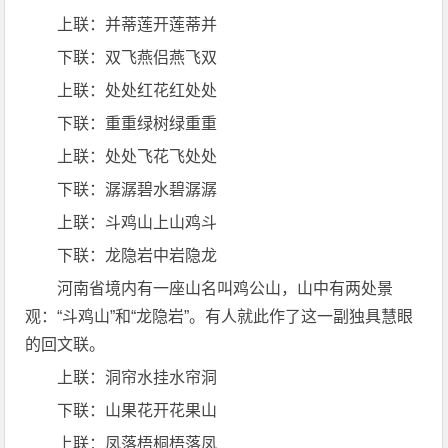
上联：并蒂莲开莲蒂并
下联：双飞燕侣燕飞双
上联：处处红花红处处
下联：重重绿树绿重重
上联：处处飞花飞处处
下联：潺潺碧水碧潺潺
上联：斗鸡山上山鸡斗
下联：龙隐岩中岩隐龙
河南省境内有一座山名叫鸡公山，山中有两处景
观：“斗鸡山”和“龙隐岩”。有人就此作了这一副独具慧眼
的回文联。
上联：洞帘水挂水帘洞
下联：山果花开花果山
上联：凤落梧桐梧落凤