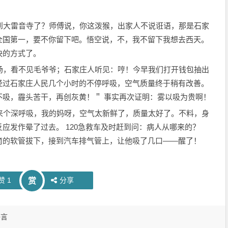
到大雷音寺了？师傅说，你这泼猴，出家人不说诳语，那是石家
全国第一，要不你留下吧。悟空说，不，我不留下我想去西天。
快的方式了。
场，看不见毛爷爷；石家庄人听见：哼！今早我们打开钱包抽出
经过石家庄人民几个小时的不停呼吸，空气质量终于稍有改善。
不吸，霾头苦干，再创灰黄！＂ 事实再次证明：雾以吸为贵啊！
来个深呼吸，我的妈呀，空气太新鲜了，质量太好了。不料，身
应发作晕了过去。 120急救车及时赶到问：病人从哪来的？
筒的软管拔下，接到汽车排气管上，让他吸了几口——醒了！
赞
1
分享
赏
语言