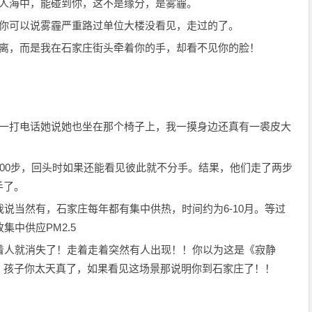
潮人海中，能碰到你，这不是缘分，是雾霾。
，你可以说雾霾严重路过单位大楼没看见，走过的了。
距离，而是我在石家庄街头牵着你的手，却看不见你的脸！
，一打电话她说她也坐在那个椅子上，我一摸身边还真有一裘皮大
100步，回头时如果还能看见彼此就不分手。结果，他们走了两步
手了。
我说当然有，石家庄每年都有集中供热，时间约为6-10月。等过
集中供应PM2.5
着人就消失了！走着走着突然有人出现！！你以为这是《寂静
？孩子你太天真了，如果看见这场景那说明你到石家庄了！！