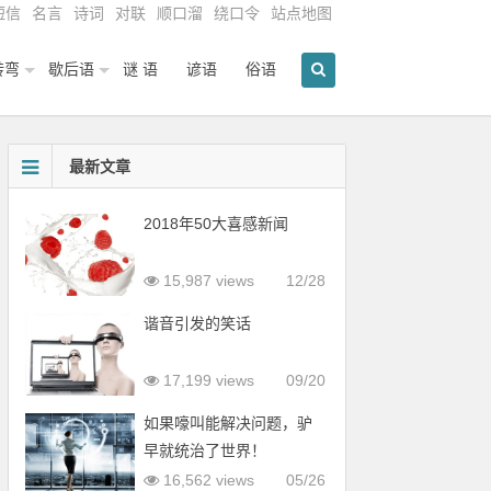
短信
名言
诗词
对联
顺口溜
绕口令
站点地图
转弯
歇后语
谜 语
谚语
俗语
最新文章
2018年50大喜感新闻
15,987 views
12/28
谐音引发的笑话
17,199 views
09/20
如果嚎叫能解决问题，驴
早就统治了世界！
16,562 views
05/26