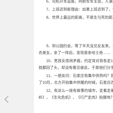
6、司机开车追尾，向前车车主说，人
7、上班迟到新理由：如果上班迟到了
8、世界上最远的距离，不是生与死的
9、到公园约会，等了半天没见女友来
衣美女，亲了一阵后，发现是条哈士奇……
10、男孩女孩闹矛盾，约定背对背各走
就都回了头，却没有看见彼此，于是他们分
11、一朋友问：石家庄有集中供热吗？
了10月，北方开始集中供暖的时候，石家庄改
12、有这么一座有故事的城市，走着走
岭》，《生化危机》，《行尸走肉》拍摄地