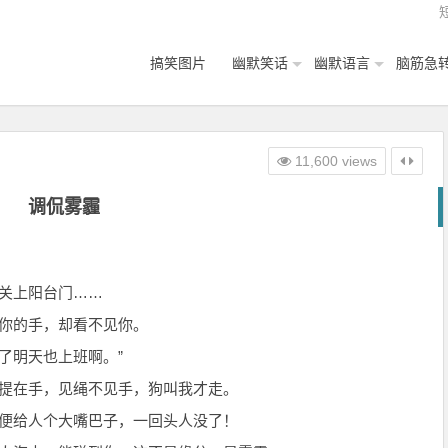
搞笑图片
幽默笑话
幽默语言
脑筋急
11,600 views
调侃雾霾
关上阳台门……
着你的手，却看不见你。
没了明天也上班啊。”
绳提在手，见绳不见手，狗叫我才走。
随便给人个大嘴巴子，一回头人没了！