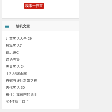
糗事一箩筐
笑话大全
古代笑话
随机文章
儿童笑话大全 29
短篇笑话7
歇后语C
谚语五集
夫妻笑话 24
手机品牌歪解
白蛇与许仙新婚之夜
古代笑话 30
布什：我很叼的说明
买4件就可以了