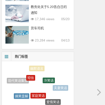
教务处关于5.20告白日的
通知
17,346 views
05/20
货车司机
23,284 views
04/13
热门标签
短信
冷笑话
现代笑话集锦
夫妻笑话
家庭笑话
搞笑歪解
爱情笑话
校园笑话