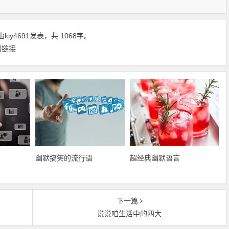
由
lcy4691
发表，共 1068字。
制链接
幽默搞笑的流行语
超经典幽默语言
下一篇
说说咱生活中的四大