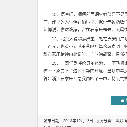
13、悟空问，师傅前面烟雾缭绕是不是
庄，那里的人生活在仙境里，据说幸福指数
师傅说，你这泼猴，留在石家庄是去西天最
14、北京人说雾霾严重：站在天安门广
一百元，也看不到毛爷爷啊！算啥玩意啊！
新石家庄精神由此诞生：＂厚德载雾，自强
15、一哥们到呼伦贝尔旅游，一下飞机
体一下承受不了这么干净的环境，当场中毒反
答：浙江石家庄！急救员嗯了一声，将氧气
发布日期：2013年12月12日 所属分类：
幽默