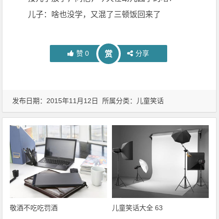
儿子：啥也没学，又混了三顿饭回来了
赞
0
分享
赏
发布日期：2015年11月12日 所属分类：
儿童笑话
敬酒不吃吃罚酒
儿童笑话大全 63