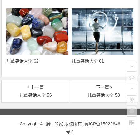
儿童笑话大全 62
儿童笑话大全 61
上一篇
下一篇
儿童笑话大全 56
儿童笑话大全 58
繁
文章导航
Copyright ©
蜗牛的家
版权所有.
冀ICP备15029646
号-1