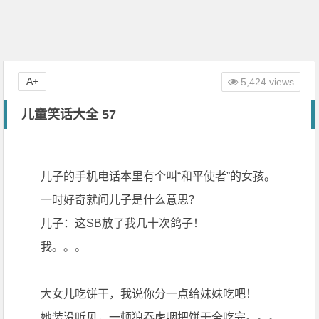
A+
5,424 views
儿童笑话大全 57
儿子的手机电话本里有个叫“和平使者”的女孩。
一时好奇就问儿子是什么意思？
儿子：这SB放了我几十次鸽子！
我。。。
大女儿吃饼干，我说你分一点给妹妹吃吧！
她装没听见，一顿狼吞虎咽把饼干全吃完。。。