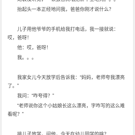
抬起头一本正经地问我，爸爸你刚才说什么？
儿子用他爷爷的手机给我打电话，我一接就说：
哎，爸呀！
他：哎，爸呀！
我。。。
我家女儿今天放学后告诉我：“妈妈，老师夸我漂亮
了。”
我问：“咋夸得？”
“老师说你这个小姑娘长这么漂亮，字咋写的这么难
看呢？”
接儿子放学，问他，今天在幼儿园学的啥？