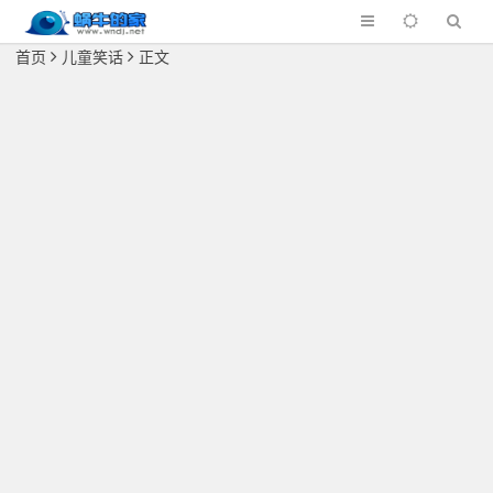
首页
儿童笑话
正文