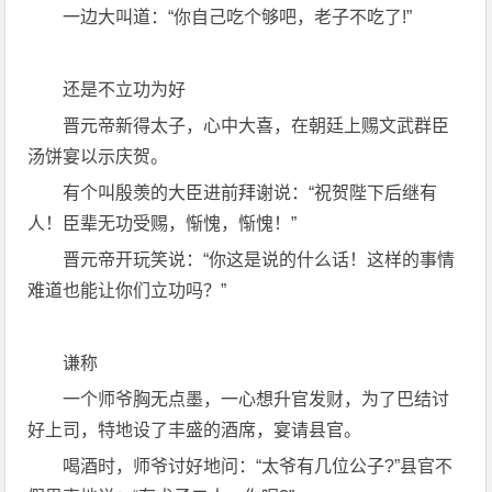
一边大叫道：“你自己吃个够吧，老子不吃了!”
还是不立功为好
晋元帝新得太子，心中大喜，在朝廷上赐文武群臣
汤饼宴以示庆贺。
有个叫殷羡的大臣进前拜谢说：“祝贺陛下后继有
人！臣辈无功受赐，惭愧，惭愧！”
晋元帝开玩笑说：“你这是说的什么话！这样的事情
难道也能让你们立功吗？”
谦称
一个师爷胸无点墨，一心想升官发财，为了巴结讨
好上司，特地设了丰盛的酒席，宴请县官。
喝酒时，师爷讨好地问：“太爷有几位公子?”县官不