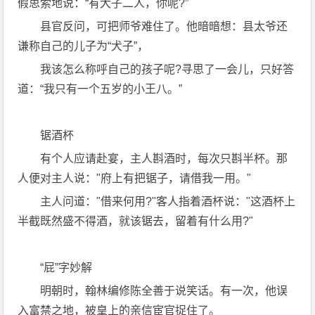
假思索地说：“有犬子二人，你呢?”
县官反问，可把师爷难住了。他暗暗想：县太爷还
谦称自己的儿子为“犬子”，
我该怎么称呼自己的孩子呢?寻思了一会儿，只好答
道：“我只有一个五岁的小王八。”
锯酒杯
有个人应请赴宴，主人斟酒时，每次只斟半杯。那
人便对主人说："府上有把锯子，请借我一用。"
主人问道："借来何用?"客人指着酒杯说："这酒杯上
半截既然盛不得酒，就该锯去，留着有什么用?"
“屁”字妙解
明朝时，翰林编修陈全善于说笑话。有一次，他误
入富禁之地，被皇上的亲信宦官捉住了。