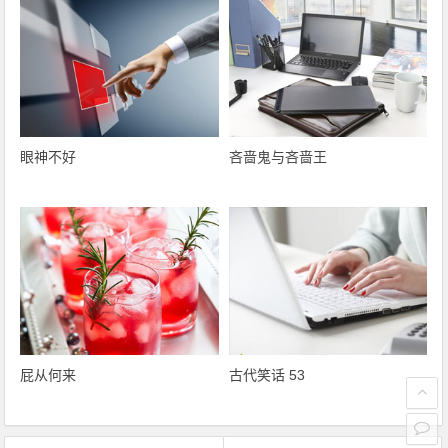
眼神不好
吝啬鬼与吝啬王
屁从何来
古代笑话 53