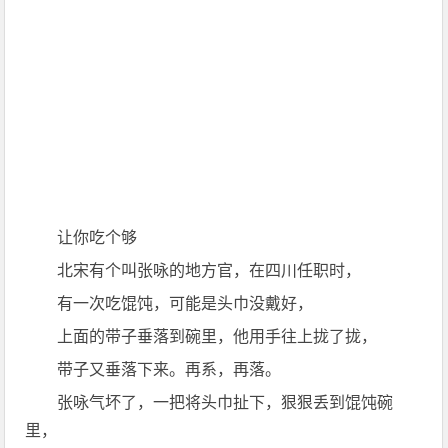
让你吃个够
北宋有个叫张咏的地方官，在四川任职时，
有一次吃馄饨，可能是头巾没戴好，
上面的带子垂落到碗里，他用手往上拢了拢，
带子又垂落下来。再系，再落。
张咏气坏了，一把将头巾扯下，狠狠丢到馄饨碗
里，