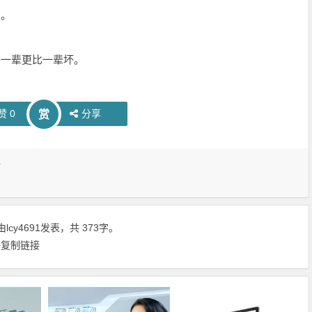
点。
-一辈更比一辈坏。
赞
0
分享
赏
语
由
lcy4691
发表，共 373字。
+复制链接