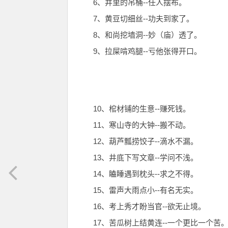
6、井里的吊桶--任人摆布。
7、黄豆切细丝--功夫到家了。
8、和尚挖墙洞--妙（庙）透了。
9、拉屎啃鸡腿--亏他张得开口。
10、棺材铺的生意--赚死钱。
11、寒山寺的大钟--搬不动。
12、葫芦瓢捞饺子--滴水不漏。
13、井底下写文章--学问不浅。
14、瞌睡遇到枕头--求之不得。
15、雷声大雨点小--有名无实。
16、考上秀才盼当官--欲无止境。
17、苦瓜树上结黄连--一个更比一个苦