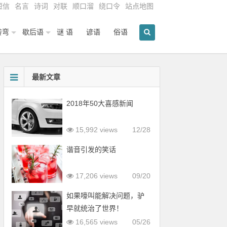
短信
名言
诗词
对联
顺口溜
绕口令
站点地图
转弯
歇后语
谜 语
谚语
俗语
最新文章
2018年50大喜感新闻
15,992 views
12/28
谐音引发的笑话
17,206 views
09/20
如果嚎叫能解决问题，驴
早就统治了世界！
16,565 views
05/26