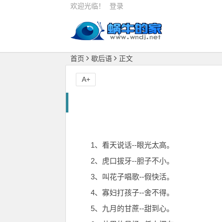
欢迎光临！
登录
首页
歇后语
正文
A+
1、看天说话--眼光太高。
2、虎口拔牙--胆子不小。
3、叫花子唱歌--假快活。
4、寡妇打孩子--舍不得。
5、九月的甘蔗--甜到心。