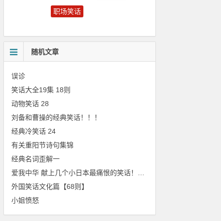
职场笑话
名人笑话
爱情笑话
随机文章
误诊
笑话大全19集 18则
动物笑话 28
刘备和曹操的经典笑话！！！
经典冷笑话 24
有关重阳节诗句集锦
经典名词歪解一
爱我中华 献上几个小日本最痛恨的笑话！！！
外国笑话文化篇【68则】
小姐愤怒