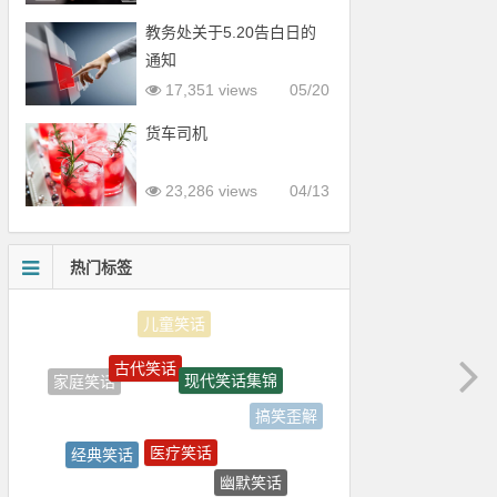
教务处关于5.20告白日的
通知
17,351 views
05/20
货车司机
23,286 views
04/13
热门标签
古代笑话
现代笑话集锦
家庭笑话
搞笑歪解
医疗笑话
经典笑话
幽默笑话
笑话大全