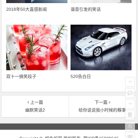
2018年50大喜感新闻
谐音引发的笑话
双十一搞笑段子
520告白日
上一篇
下一篇
幽默笑话2
给你说说我小时候的糗事
繁
文章导航