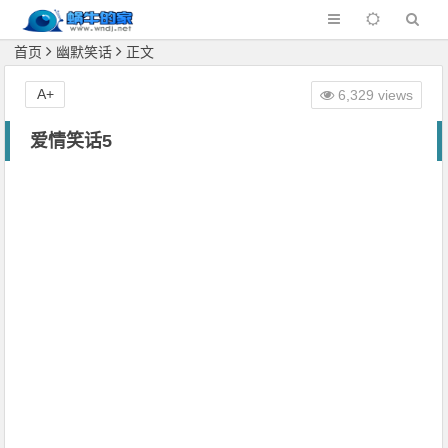
首页
幽默笑话
正文
A+
6,329 views
爱情笑话5