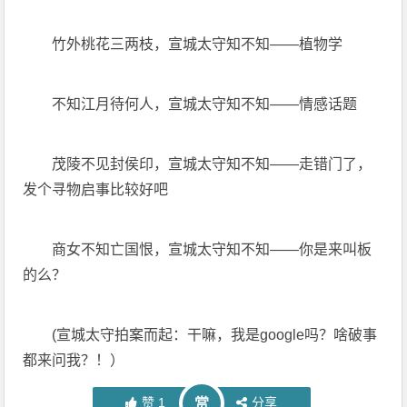
竹外桃花三两枝，宣城太守知不知——植物学
不知江月待何人，宣城太守知不知——情感话题
茂陵不见封侯印，宣城太守知不知——走错门了，
发个寻物启事比较好吧
商女不知亡国恨，宣城太守知不知——你是来叫板
的么？
(宣城太守拍案而起：干嘛，我是google吗？啥破事
都来问我？！）
赞
1
分享
赏