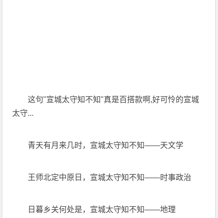
这句"宣城太守知不知"真是百搭款啊,好可怜的宣城
太守...
青天有月来几时，宣城太守知不知——天文学
王师北定中原日，宣城太守知不知——时事政治
日暮乡关何处是，宣城太守知不知——地理