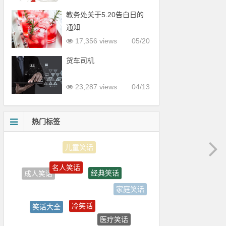
教务处关于5.20告白日的
通知
17,356 views
05/20
货车司机
23,287 views
04/13
热门标签
名人笑话
经典笑话
成人笑话
家庭笑话
冷笑话
笑话大全
医疗笑话
短信