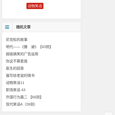
动物笑话
糗事一箩筐
古代笑话
随机文章
尼克松的故事
明代——《雅 谑》【43则】
超级搞笑的广告运用
你这不算惹我
医生的回答
猫写给老鼠的情书
动物笑话11
职场笑话 43
外国行为篇二 【66则】
现代笑话A（26则）