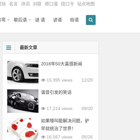
短信
名言
诗词
对联
顺口溜
绕口令
站点地图
转弯
歇后语
谜 语
谚语
俗语
最新文章
2018年50大喜感新闻
15,995 views
12/28
谐音引发的笑话
17,214 views
09/20
如果嚎叫能解决问题，驴
早就统治了世界！
16,567 views
05/26