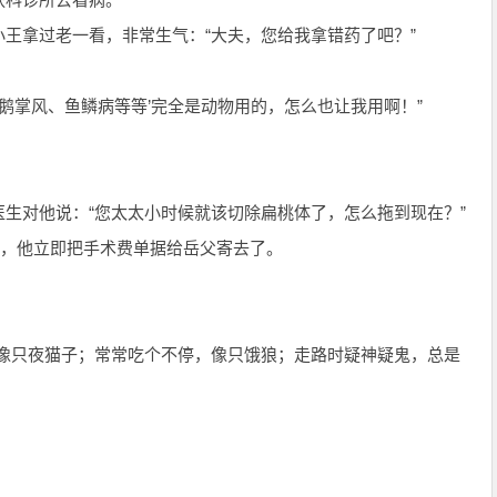
王拿过老一看，非常生气：“大夫，您给我拿错药了吧？”
、鹅掌风、鱼鳞病等等’完全是动物用的，怎么也让我用啊！”
生对他说：“您太太小时候就该切除扁桃体了，怎么拖到现在？”
术，他立即把手术费单据给岳父寄去了。
，像只夜猫子；常常吃个不停，像只饿狼；走路时疑神疑鬼，总是