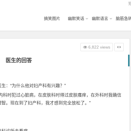
搞笑图片
幽默笑话
幽默语言
脑筋急
6,822 views
医生的回答
生：“为什么他对妇产科有兴趣？”
在内科时犯过心脏病，在皮肤科时得过皮肤瘙痒，在外科时我确信
理智。现在到了妇产科，我才感到完全放松了。”
肤科诊所去看病。