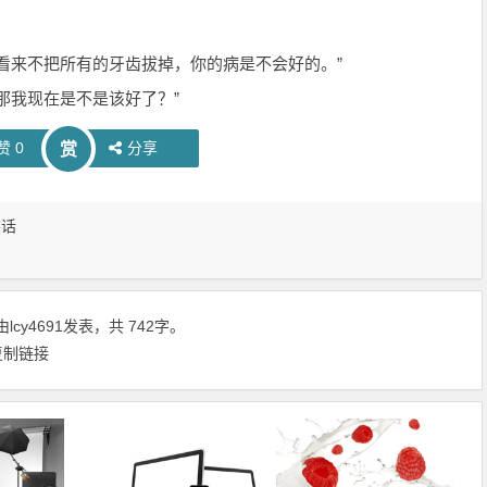
看来不把所有的牙齿拔掉，你的病是不会好的。”
那我现在是不是该好了？”
赞
0
分享
赏
笑话
由
lcy4691
发表，共 742字。
复制链接