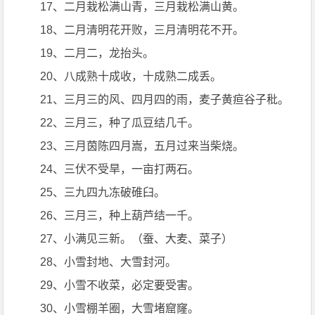
17、二月栽松满山青，三月栽松满山黄。
18、二月清明花开败，三月清明花不开。
19、二月二，龙抬头。
20、八成熟十成收，十成熟二成丢。
21、三月三的风、四月四的雨，麦子黄疸谷子秕。
22、三月三，种了瓜豆结几千。
23、三月茵陈四月嵩，五月过来当柴烧。
24、三伏不受旱，一亩打两石。
25、三九四九冻破碓臼。
26、三月三，种上葫芦结一千。
27、小满见三新。（蚕、大麦、菜子）
28、小雪封地、大雪封河。
29、小雪不收菜，必定要受害。
30、小雪棚羊圈，大雪堵窟窿。