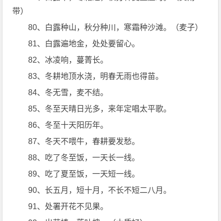
带）
80、白露种山，秋分种川，寒霜种沙滩。（麦子）
81、白露遍地金，处处要留心。
82、冰凌响，蔓菁长。
83、冬耕地顶水浇，明春无雨也得苗。
84、冬无雪，麦不结。
85、冬至天晴日光多，来年定唱太平歌。
86、冬至十天阳历年。
87、冬天不喂牛，春耕要发愁。
88、吃了冬至饭，一天长一线。
89、吃了夏至饭，一天短一线。
90、长五月，短十月，不长不短二八月。
91、处署开花不见果。