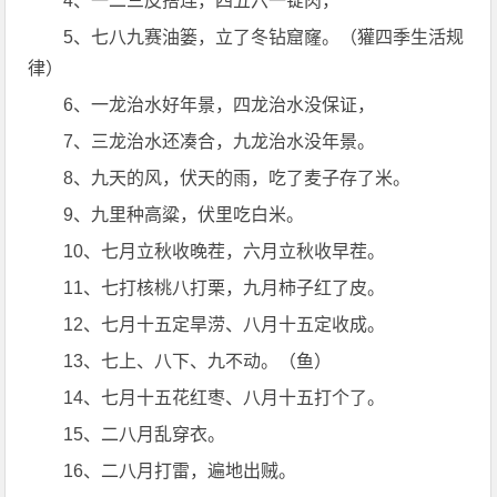
4、一二三皮搭连，四五六一锭肉，
5、七八九赛油篓，立了冬钻窟窿。（獾四季生活规
律）
6、一龙治水好年景，四龙治水没保证，
7、三龙治水还凑合，九龙治水没年景。
8、九天的风，伏天的雨，吃了麦子存了米。
9、九里种高粱，伏里吃白米。
10、七月立秋收晚茬，六月立秋收早茬。
11、七打核桃八打栗，九月柿子红了皮。
12、七月十五定旱涝、八月十五定收成。
13、七上、八下、九不动。（鱼）
14、七月十五花红枣、八月十五打个了。
15、二八月乱穿衣。
16、二八月打雷，遍地出贼。