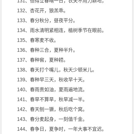
131、但得立春晴一日，农夫不用力耕地，
132、杏花开，狼羔乖。
133、春分秋分，昼夜平分。
134、雨水清明紧相连，植树季节在眼前。
135、春寒麦不收。
136、春种三合，夏种半升。
137、春种窖，夏种耢。
138、春天打个嘴儿，秋天少顿米儿。
139、春种早三天，秋收早十天。
140、春雨贵如油，夏雨遍地流。
141、春旱不算旱，秋旱减一半。
142、春天刨一镢，秋后吃个窝。
143、春分麦起身，一刻值千金。
144、春争日，夏争时，一年大事不宜迟。