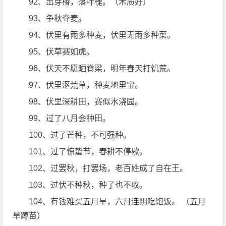
92、出芽椿，落叶槐。（木质好）
93、争秋夺麦。
94、伏里有雨多种麦，伏里无雨多种菜。
95、伏草赛如虎。
96、伏天不愿晒脊梁，明年春天打饥荒。
97、伏里沤荒草，种麦地里宝。
98、伏里深耕田，赛似水浇园。
99、过了八月会种田。
100、过了芒种，不可强种。
101、过了惊蛰节，春耕不停歇。
102、过罢秋，打罢场，老百姓成了自在王。
103、过伏不种秋，种了也不收。
104、有钱难买五月旱，六月连阴吃饱饭。 （五月
旱蹲苗）