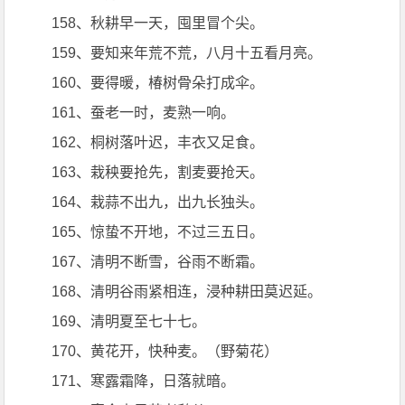
158、秋耕早一天，囤里冒个尖。
159、要知来年荒不荒，八月十五看月亮。
160、要得暖，椿树骨朵打成伞。
161、蚕老一时，麦熟一响。
162、桐树落叶迟，丰衣又足食。
163、栽秧要抢先，割麦要抢天。
164、栽蒜不出九，出九长独头。
165、惊蛰不开地，不过三五日。
167、清明不断雪，谷雨不断霜。
168、清明谷雨紧相连，浸种耕田莫迟延。
169、清明夏至七十七。
170、黄花开，快种麦。（野菊花）
171、寒露霜降，日落就暗。