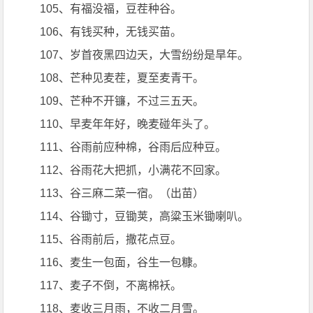
105、有福没福，豆茬种谷。
106、有钱买种，无钱买苗。
107、岁首夜黑四边天，大雪纷纷是旱年。
108、芒种见麦茬，夏至麦青干。
109、芒种不开镰，不过三五天。
110、早麦年年好，晚麦碰年头了。
111、谷雨前应种棉，谷雨后应种豆。
112、谷雨花大把抓，小满花不回家。
113、谷三麻二菜一宿。（出苗）
114、谷锄寸，豆锄荚，高粱玉米锄喇叭。
115、谷雨前后，撒花点豆。
116、麦生一包面，谷生一包糠。
117、麦子不倒，不离棉袄。
118、麦收三月雨，不收二月雪。