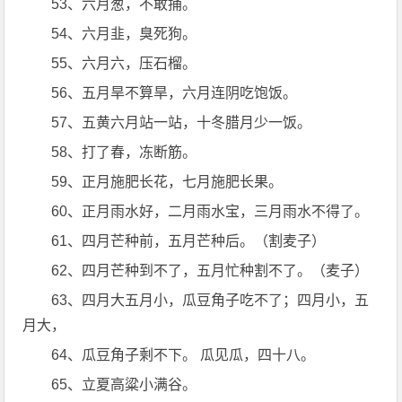
53、六月葱，不敢捅。
54、六月韭，臭死狗。
55、六月六，压石榴。
56、五月旱不算旱，六月连阴吃饱饭。
57、五黄六月站一站，十冬腊月少一饭。
58、打了春，冻断筋。
59、正月施肥长花，七月施肥长果。
60、正月雨水好，二月雨水宝，三月雨水不得了。
61、四月芒种前，五月芒种后。（割麦子）
62、四月芒种到不了，五月忙种割不了。（麦子）
63、四月大五月小，瓜豆角子吃不了；四月小，五
月大，
64、瓜豆角子剩不下。 瓜见瓜，四十八。
65、立夏高粱小满谷。