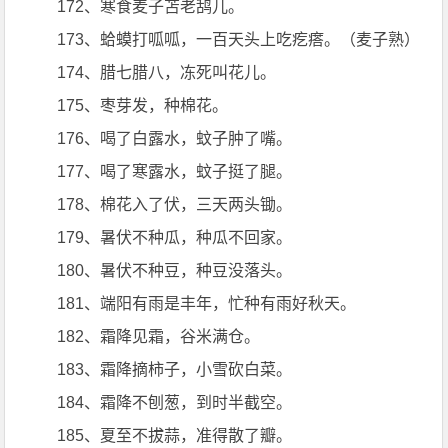
172、寒食麦子苫老鸹儿。
173、蛤蟆打呱呱，一百天头上吃疙瘩。（麦子熟）
174、腊七腊八，冻死叫花儿。
175、枣芽发，种棉花。
176、喝了白露水，蚊子肿了嘴。
177、喝了寒露水，蚊子挺了腿。
178、棉花入了伏，三天两头锄。
179、暑伏不种瓜，种瓜不回家。
180、暑伏不种豆，种豆没落头。
181、端阳有雨是丰年，忙种有雨好秋天。
182、霜降见霜，谷米满仓。
183、霜降摘柿子，小雪砍白菜。
184、霜降不刨葱，到时半截空。
185、夏至不拔蒜，准得散了瓣。