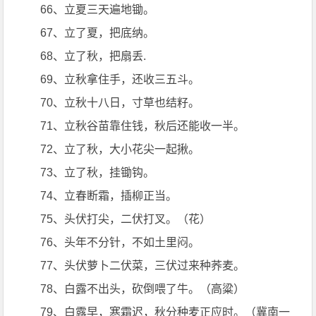
66、立夏三天遍地锄。
67、立了夏，把底纳。
68、立了秋，把扇丢.
69、立秋拿住手，还收三五斗。
70、立秋十八日，寸草也结籽。
71、立秋谷苗靠住钱，秋后还能收一半。
72、立了秋，大小花尖一起揪。
73、立了秋，挂锄钩。
74、立春断霜，插柳正当。
75、头伏打尖，二伏打叉。（花）
76、头年不分针，不如土里闷。
77、头伏萝卜二伏菜，三伏过来种荞麦。
78、白露不出头，砍倒喂了牛。（高粱）
79、白露早，寒霜迟，秋分种麦正应时。（冀南一