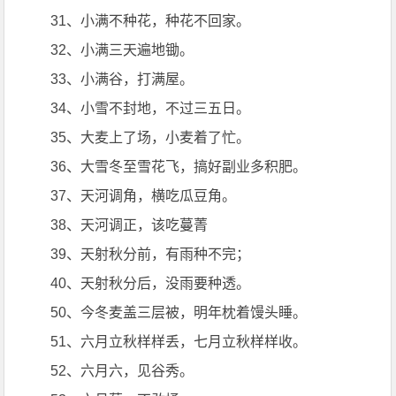
31、小满不种花，种花不回家。
32、小满三天遍地锄。
33、小满谷，打满屋。
34、小雪不封地，不过三五日。
35、大麦上了场，小麦着了忙。
36、大雪冬至雪花飞，搞好副业多积肥。
37、天河调角，横吃瓜豆角。
38、天河调正，该吃蔓菁
39、天射秋分前，有雨种不完；
40、天射秋分后，没雨要种透。
50、今冬麦盖三层被，明年枕着馒头睡。
51、六月立秋样样丢，七月立秋样样收。
52、六月六，见谷秀。