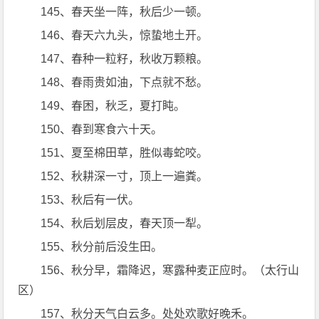
145、春天坐一阵，秋后少一顿。
146、春天六九头，惊蛰地土开。
147、春种一粒籽，秋收万颗粮。
148、春雨贵如油，下点就不愁。
149、春困，秋乏，夏打盹。
150、春到寒食六十天。
151、夏至棉田草，胜似毒蛇咬。
152、秋耕深一寸，顶上一遍粪。
153、秋后有一伏。
154、秋后划层皮，春天顶一犁。
155、秋分前后没生田。
156、秋分早，霜降迟，寒露种麦正应时。（太行山
区）
157、秋分天气白云多。处处欢歌好晚禾。