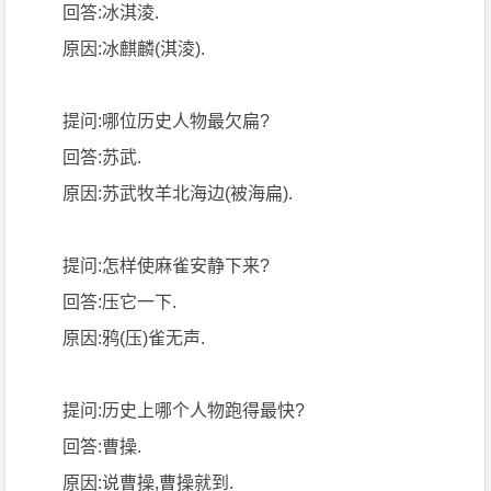
回答:冰淇淩.
原因:冰麒麟(淇淩).
提问:哪位历史人物最欠扁?
回答:苏武.
原因:苏武牧羊北海边(被海扁).
提问:怎样使麻雀安静下来?
回答:压它一下.
原因:鸦(压)雀无声.
提问:历史上哪个人物跑得最快?
回答:曹操.
原因:说曹操,曹操就到.