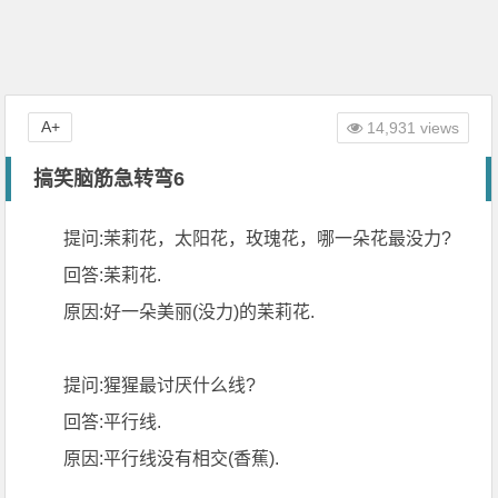
A+
14,931 views
搞笑脑筋急转弯6
提问:茉莉花，太阳花，玫瑰花，哪一朵花最没力?
回答:苿莉花.
原因:好一朵美丽(没力)的苿莉花.
提问:猩猩最讨厌什么线?
回答:平行线.
原因:平行线没有相交(香蕉).