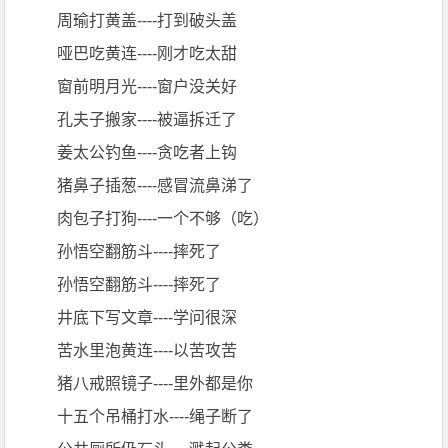
周瑜打黄盖----打到破头盖
哑巴吃黄连----刚才吃太甜
窗前明月光----窗户没关好
孔夫子搬家----被逼拆迁了
姜太公钓鱼----贪吃者上钩
猪鼻子插葱----感冒流鼻涕了
肉包子打狗----一个不够（吃）
孙悟空翻筋斗----摔死了
孙悟空翻筋斗----摔死了
井底下写文章----学问很深
苦水里泡黄连----以苦攻苦
猪八戒照镜子----里外都是你
十五个吊桶打水----绳子断了