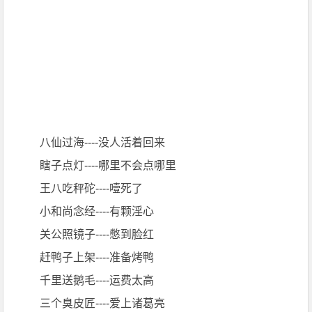
八仙过海----没人活着回来
瞎子点灯----哪里不会点哪里
王八吃秤砣----噎死了
小和尚念经----有颗淫心
关公照镜子----憋到脸红
赶鸭子上架----准备烤鸭
千里送鹅毛----运费太高
三个臭皮匠----爱上诸葛亮