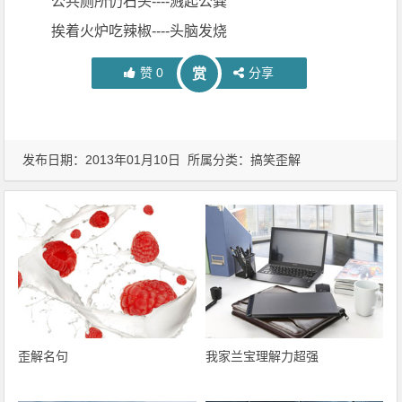
公共厕所仍石头----溅起公粪
挨着火炉吃辣椒----头脑发烧
赞
0
分享
赏
发布日期：2013年01月10日 所属分类：
搞笑歪解
歪解名句
我家兰宝理解力超强