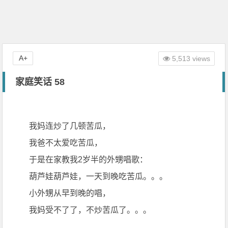
A+
5,513 views
家庭笑话 58
我妈连炒了几顿苦瓜，
我爸不太爱吃苦瓜，
于是在家教我2岁半的外甥唱歌：
葫芦娃葫芦娃，一天到晚吃苦瓜。。。
小外甥从早到晚的唱，
我妈受不了了，不炒苦瓜了。。。