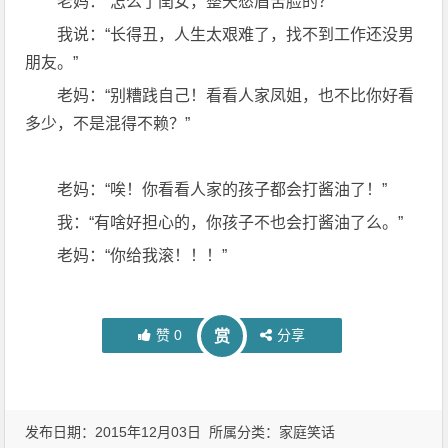
老妈：“怎么了闺女，整天愁眉苦脸的？”
我说：“长得丑，人生太艰难了，找不到工作还没男
朋友。”
老妈：“别糟践自己！看看人家凤姐，也不比你好看
多少，不是混得不赖？”
老妈：“唉！你看看人家的孩子都会打酱油了！”
我：“有啥好担心的，你孩子不也会打酱油了么。”
老妈：“你给我滚！！！”
赞
0
分享
赏
发布日期：2015年12月03日 所属分类：
家庭笑话