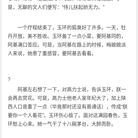
是，无聊的文人们便写：“侍儿扶起娇无力。”
一个疗程结束了，玉环的狐臭好了许多。一天，牡
丹开放，美不胜收。玉环备了一点小菜，要阿基同酌，
阿基满口答应。可是，当阿基在路上的时候，梅娘娘派
人来说，她患了重感冒，要阿基去看看。
?
阿基左右想了一下，对高力士说，告诉玉环，朕一
会再去赏花。可是，高力士他老人家年纪大了，加上陕
西人口音重了一点（毕竟那时还没有普通话），传成“朕
要你一个人看花”。玉环伤心极了。面对这满园春色，玉
环愁上心来。她一气干了十八碗茅台，大醉而卧。