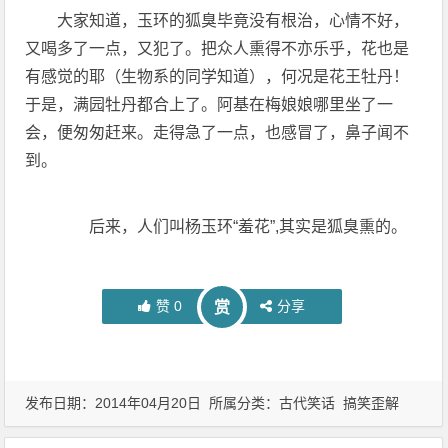
大家知道，玉环的狐臭毕竟没有根治，心情不好，
又喝多了一点，又犯了。把众人熏得不亦乐乎，花也是
有感觉的耶（生物系的同学知道），何况是花王牡丹！
于是，满园牡丹都合上了。阿基在梅娘娘哪里坐了一
会，便匆匆赶来。走得急了一点，也感冒了，鼻子闻不
到。
后来，人们叫杨玉环“羞花”,其实是狐臭熏的。
赞
0
分享
赏
发布日期：2014年04月20日 所属分类：
古代笑话
搞笑歪解