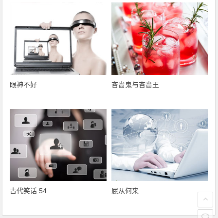
眼神不好
吝啬鬼与吝啬王
古代笑话 54
屁从何来