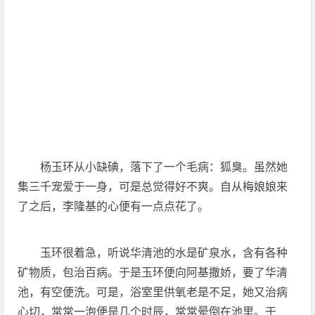
杨玉环从小缺碘，落下了一个毛病：狐臭。虽然她
集三千宠爱于一身，可是总觉得好不爽。自从梅娘娘来
了之后，李隆基的心便有一点点花了。
玉环很着急，听说华清池的水是矿泉水，含有各种
矿物质，包治百病。于是玉环便向阿基撒娇，要了华清
池，有空便洗。可是，浴室里供氧老是不足，她又治病
心切，常常一泡便是几个时辰，常常晕倒在池里。于